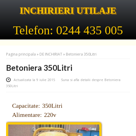
INCHIRIERI UTILAJE
Telefon: 0244 435 005
Pagina principala
»
DE INCHIRIAT
»
Betoniera 350Litri
Betoniera 350Litri
Actualizata la 9 iulie 2015
Suna si afla detalii despre Betoniera
350Litri
Capacitate: 350Litri
Alimentare: 220v