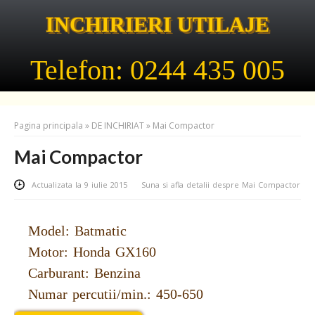
INCHIRIERI UTILAJE
Telefon: 0244 435 005
Pagina principala
»
DE INCHIRIAT
»
Mai Compactor
Mai Compactor
Actualizata la 9 iulie 2015
Suna si afla detalii despre Mai Compactor
Model: Batmatic
Motor: Honda GX160
Carburant: Benzina
Numar percutii/min.: 450-650